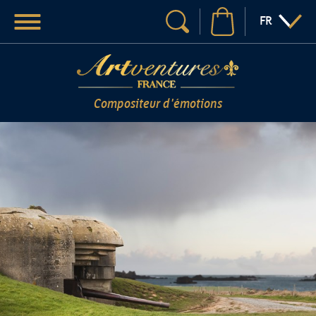
Menu
:LANGUE
FR
Votre recherche
Compositeur d'émotions