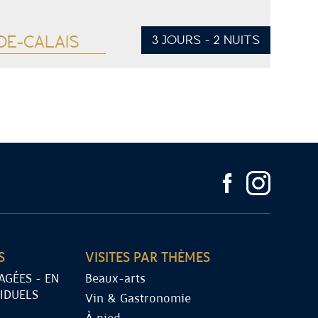
E-CALAIS
3 JOURS - 2 NUITS
S
VISITES PAR THÈMES
AGÉES - EN
Beaux-arts
IDUELS
Vin & Gastronomie