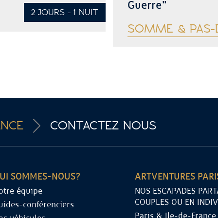
Guerre"
2 JOURS - 1 NUIT
SOMME & PAS-D
Voir plus
ANCE
CONTACTEZ NOUS
UI SOMMES-NOUS?
ARTVENTURES PARI
otre équipe
NOS ESCAPADES PART
COUPLES OU EN INDIV
uides-conférenciers
Paris & Ile-de-France