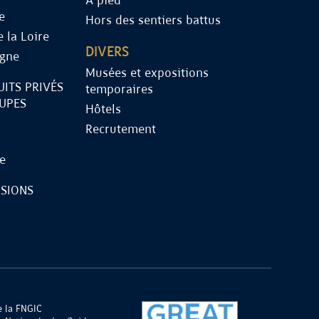
À pied
e
Hors des sentiers battus
 la Loire
DIVERS
gne
Musées et expositions
UITS PRIVÉS
temporaires
OUPES
Hôtels
Recrutement
ce
RSIONS
 la FNGIC