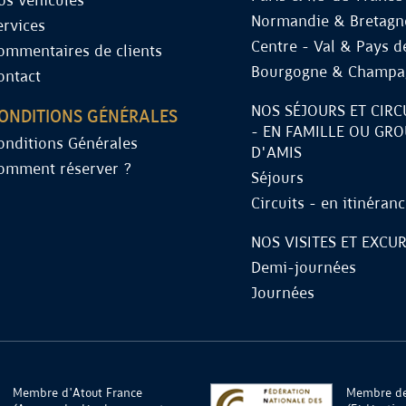
os véhicules
Normandie & Bretagn
ervices
Centre - Val & Pays de
ommentaires de clients
Bourgogne & Champa
ontact
NOS SÉJOURS ET CIRC
ONDITIONS GÉNÉRALES
- EN FAMILLE OU GR
onditions Générales
D'AMIS
omment réserver ?
Séjours
Circuits - en itinéran
NOS VISITES ET EXCU
Demi-journées
Journées
Membre d'Atout France
Membre de