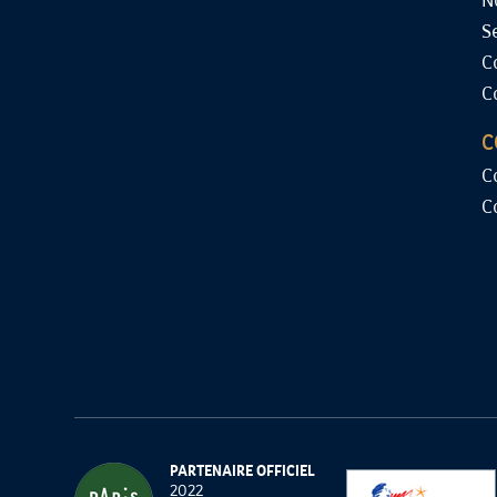
N
S
C
C
C
C
C
PARTENAIRE OFFICIEL
2022